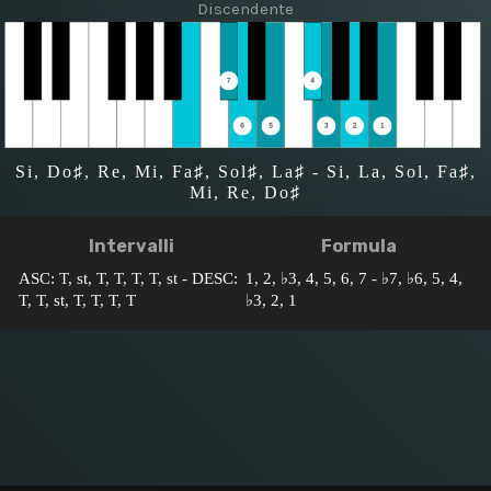
Discendente
Si, Do♯, Re, Mi, Fa♯, Sol♯, La♯ - Si, La, Sol, Fa♯,
Mi, Re, Do♯
Intervalli
Formula
ASC: T, st, T, T, T, T, st - DESC:
1, 2, ♭3, 4, 5, 6, 7 - ♭7, ♭6, 5, 4,
T, T, st, T, T, T, T
♭3, 2, 1