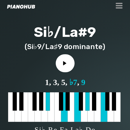
Si♭/La#
9
(
Si♭9/La♯9 dominante
)
1, 3, 5,
♭7
,
9
Si♭ Re Fa La♭ Do